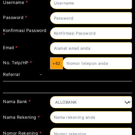
Username
*
Password
*
Konfirmasi Password
*
Email
*
No. Telp/HP
*
+62
Referral
-
Pengaturan Bank
Nama Bank
*
Nama Rekening
*
Nomor Rekening
*