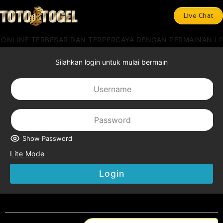
Live Chat
ONLINE TERBESAR DAN TERPERCAYA DENGAN PERMAINAN LIVE
Silahkan login untuk mulai bermain
Show Password
Lite Mode
Login
Register