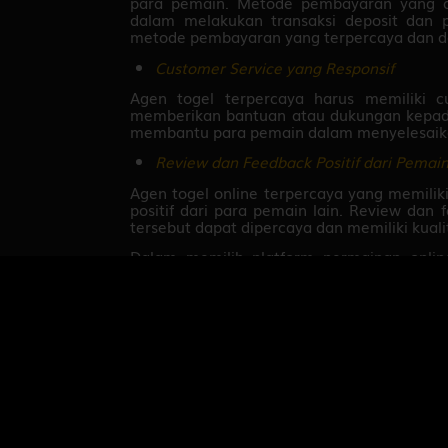
para pemain. Metode pembayaran yang
dalam melakukan transaksi deposit dan 
metode pembayaran yang terpercaya dan dap
Customer Service yang Responsif
Agen togel terpercaya harus memiliki 
memberikan bantuan atau dukungan kepada
membantu para pemain dalam menyelesaika
Review dan Feedback Positif dari Pemain
Agen togel online terpercaya yang memilik
positif dari para pemain lain. Review dan
tersebut dapat dipercaya dan memiliki kuali
Dalam memilih platform permainan online
utama. Luangkan waktu untuk membanding
layanan terbaik sesuai kebutuhan Anda. D
responsif, TOTOTOGEL menjadi salah satu pi
FAQ: TIPS CARA
TOGEL ONL
Ada banyak situs toto togel online di duni
bagaimana agar dapat memilih situs denga