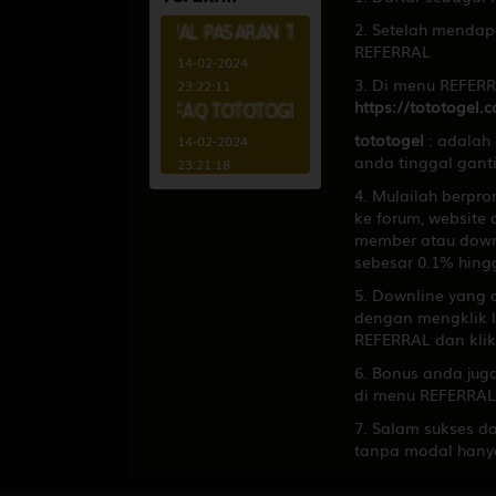
2. Setelah mendap
? JADWAL PASARAN TOGEL ?
REFERRAL
14-02-2024
3. Di menu REFER
23:22:11
https://tototogel
? FAQ TOTOTOGEL ?
tototogel
: adalah 
14-02-2024
anda tinggal ganti
23:21:18
? JADWAL BANK & MAINTENCE?
4. Mulailah berp
ke forum, website 
31-12-2023
member atau down
21:07:10
sebesar 0.1% hing
5. Downline yang 
dengan mengklik l
REFERRAL dan kli
6. Bonus anda jug
di menu REFERRAL
7. Salam sukses d
tanpa modal hany