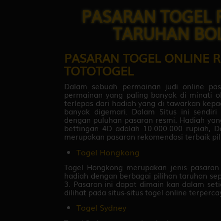
PASARAN TOGEL 
TARUHAN BOL
PASARAN TOGEL ONLINE R
TOTOTOGEL
Dalam sebuah permainan judi online pas
permainan yang paling banyak di minati o
terlepas dari hadiah yang di tawarkan kep
banyak digemari. Dalam Situs ini sendir
dengan puluhan pasaran resmi. Hadiah yang 
bettingan 4D adalah 10.000.000 rupiah, De
merupakan pasaran rekomendasi terbaik pilih
Togel Hongkong
Togel Hongkong merupakan jenis pasaran t
hadiah dengan berbagai pilihan taruhan seper
3. Pasaran ini dapat dimain kan dalam set
dilihat pada situs-situs togel online terperca
Togel Sydney