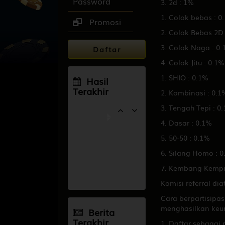
Password
3. 2d : 1%
1. Colok bebas : 0
Promosi
2. Colok Bebas 2D 
3. Colok Naga : 0
Daftar
4. Colok Jitu : 0.1%
1. SHIO : 0.1%
Hasil
Terakhir
2. Kombinasi : 0.1
3. Tengah Tepi : 0
4. Dasar : 0.1%
5. 50-50 : 0.1%
6. Silang Homo : 
7. Kembang Kempi
Komisi referral di
Cara berpartisipa
menghasilkan keu
Berita
Terakhir
1. Daftar sebagai 